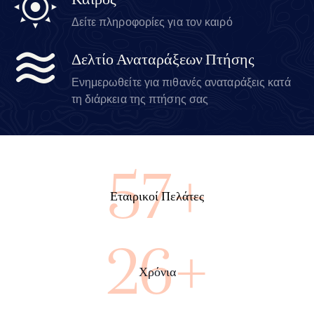
Καιρός
Δείτε πληροφορίες για τον καιρό
Δελτίο Αναταράξεων Πτήσης
Ενημερωθείτε για πιθανές αναταράξεις κατά
τη διάρκεια της πτήσης σας
96+
Εταιρικοί Πελάτες
43+
Χρόνια