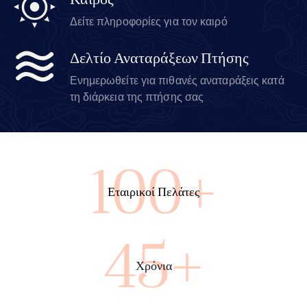
Καιρός
Δείτε πληροφορίες για τον καιρό
Δελτίο Αναταράξεων Πτήσης
Ενημερωθείτε για πιθανές αναταράξεις κατά
τη διάρκεια της πτήσης σας
100+
Εταιρικοί Πελάτες
45+
Χρόνια