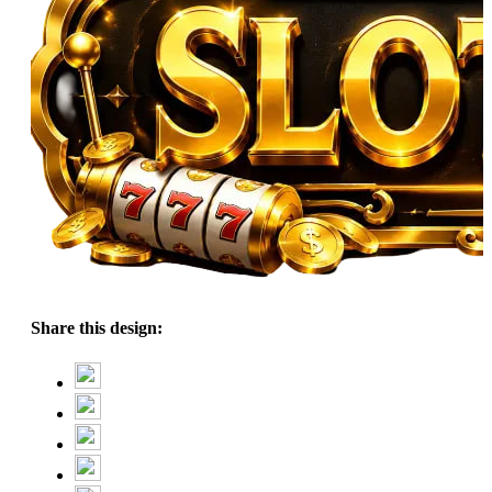
Share this design: