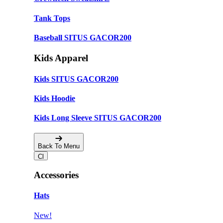
Tank Tops
Baseball SITUS GACOR200
Kids Apparel
Kids SITUS GACOR200
Kids Hoodie
Kids Long Sleeve SITUS GACOR200
Back To Menu
Accessories
Hats
New!