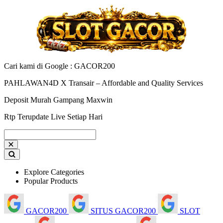
Cari kami di Google : GACOR200
PAHLAWAN4D X Transair – Affordable and Quality Services
Deposit Murah Gampang Maxwin
Rtp Terupdate Live Setiap Hari
Explore Categories
Popular Products
GACOR200
SITUS GACOR200
SLOT