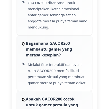
GACOR200 dirancang untuk
menciptakan ikatan emosional
antar gamer sehingga setiap
anggota merasa punya teman yang
mendukung.
Bagaimana GACOR200
membantu gamer yang
merasa kesepian?
Melalui fitur interaktif dan event
rutin GACOR200 memfasilitasi
pertemuan virtual yang membuat
gamer merasa punya teman dekat.
Apakah GACOR200 cocok
untuk gamer pemula yang