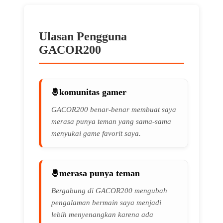
Ulasan Pengguna
GACOR200
komunitas gamer
GACOR200 benar-benar membuat saya
merasa punya teman yang sama-sama
menyukai game favorit saya.
merasa punya teman
Bergabung di GACOR200 mengubah
pengalaman bermain saya menjadi
lebih menyenangkan karena ada