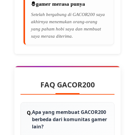
gamer merasa punya
Setelah bergabung di GACOR200 saya
akhirnya menemukan orang-orang
yang paham hobi saya dan membuat
saya merasa diterima.
FAQ GACOR200
Apa yang membuat GACOR200
berbeda dari komunitas gamer
lain?