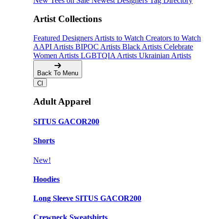
New Tees on Sale
Newest Designers
Tag Directory
Artist Collections
Featured Designers
Artists to Watch
Creators to Watch
AAPI Artists
BIPOC Artists
Black Artists
Celebrate
Women Artists
LGBTQIA Artists
Ukrainian Artists
Back To Menu
Adult Apparel
SITUS GACOR200
Shorts
New!
Hoodies
Long Sleeve SITUS GACOR200
Crewneck Sweatshirts