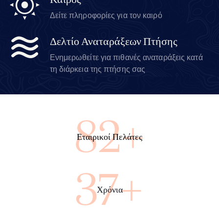
Καιρός
Δείτε πληροφορίες για τον καιρό
Δελτίο Αναταράξεων Πτήσης
Ενημερωθείτε για πιθανές αναταράξεις κατά
τη διάρκεια της πτήσης σας
100+
Εταιρικοί Πελάτες
45+
Χρόνια