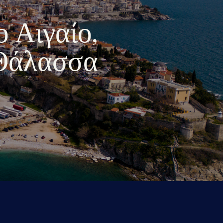
ο Αιγαίο,
 Θάλασσα