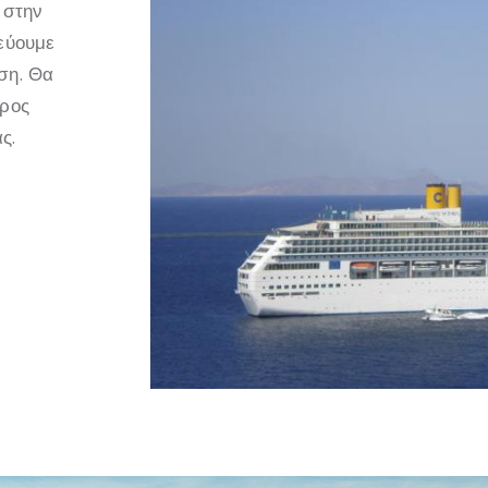
 στην
τεύουμε
ση. Θα
προς
ς.