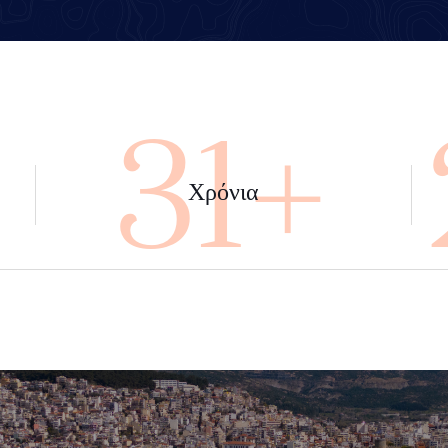
+
45+
Χρόνια