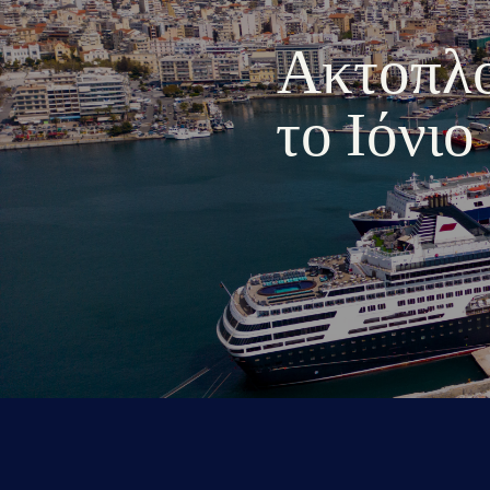
Ακτοπλοι
το Ιόνι