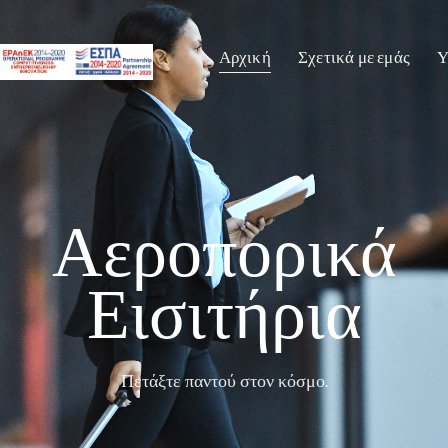
Αρχική
Σχετικά με εμάς
Υ
Αεροπορικά
Εισιτήρια
Πετάξτε παντού στον κόσμο.