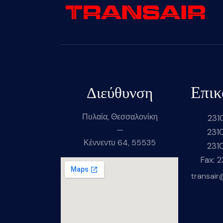
Επικ
Διεύθυνση
Πυλαία, Θεσσαλονίκη
231
—
231
Κέννεντυ 64, 55535
231
Fax: 
transair