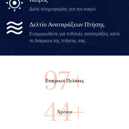
Καιρός
Δείτε πληροφορίες για τον καιρό
Δελτίο Αναταράξεων Πτήσης
Ενημερωθείτε για πιθανές αναταράξεις κατά
τη διάρκεια της πτήσης σας
100+
Εταιρικοί Πελάτες
45+
Χρόνια