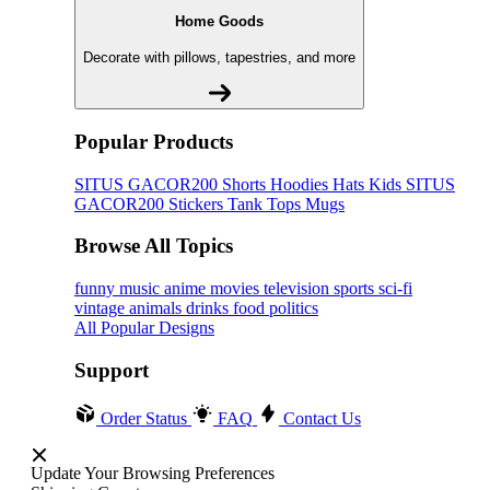
Home Goods
Decorate with pillows, tapestries, and more
Popular Products
SITUS GACOR200
Shorts
Hoodies
Hats
Kids SITUS
GACOR200
Stickers
Tank Tops
Mugs
Browse All Topics
funny
music
anime
movies
television
sports
sci-fi
vintage
animals
drinks
food
politics
All Popular Designs
Support
Order Status
FAQ
Contact Us
Update Your Browsing Preferences