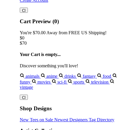
Create Account
Cart Preview (0)
You're
$70.00
Away from
FREE US Shipping!
$0
$70
Your Cart is empty...
Discover something you'll love!
animals
anime
drinks
fantasy
food
funny
movies
sci-fi
sports
television
vintage
Shop Designs
New Tees on Sale
Newest Designers
Tag Directory