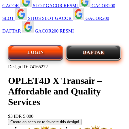
GACOR
SLOT GACOR RESMI
GACOR200
SLOT
SITUS SLOT GACOR
GACOR200
DAFTAR
GACOR200 RESMI
LOGIN
DAFTAR
Design ID: 74165272
OPLET4D X Transair –
Affordable and Quality
Services
$3
IDR 5.000
Create an account to favorite this design!