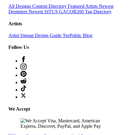
All Designs
Content Directory
Featured Artists
Newest
Designers
Newest SITUS GACOR200
Tag Directory
Artists
Artist Signup
Design Guide
TeePublic Blog
Follow Us
We Accept