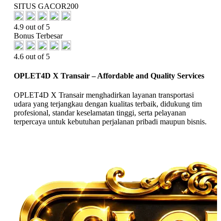
SITUS GACOR200
4.9 out of 5
Bonus Terbesar
4.6 out of 5
OPLET4D X Transair – Affordable and Quality Services
OPLET4D X Transair menghadirkan layanan transportasi
udara yang terjangkau dengan kualitas terbaik, didukung tim
profesional, standar keselamatan tinggi, serta pelayanan
terpercaya untuk kebutuhan perjalanan pribadi maupun bisnis.