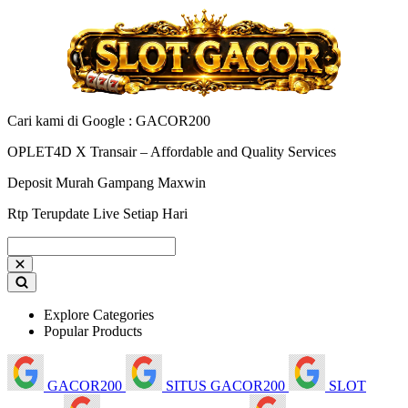
Cari kami di Google : GACOR200
OPLET4D X Transair – Affordable and Quality Services
Deposit Murah Gampang Maxwin
Rtp Terupdate Live Setiap Hari
Explore Categories
Popular Products
GACOR200
SITUS GACOR200
SLOT