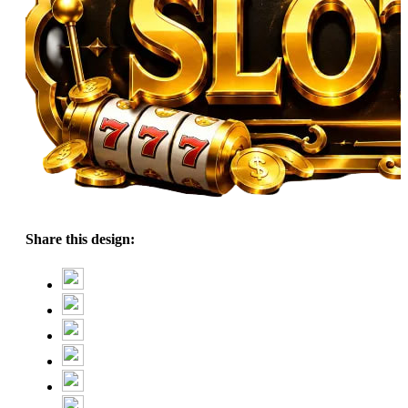
Share this design: