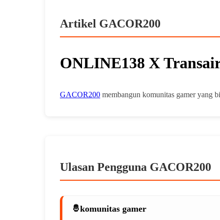
Artikel GACOR200
ONLINE138 X Transair –
GACOR200
membangun komunitas gamer yang biki
Ulasan Pengguna GACOR200
komunitas gamer