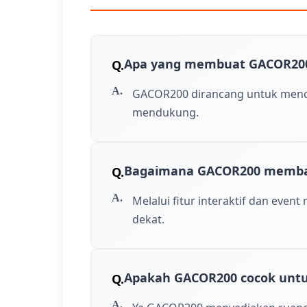
Apa yang membuat GACOR200 
GACOR200 dirancang untuk menci
mendukung.
Bagaimana GACOR200 memban
Melalui fitur interaktif dan ev
dekat.
Apakah GACOR200 cocok untu