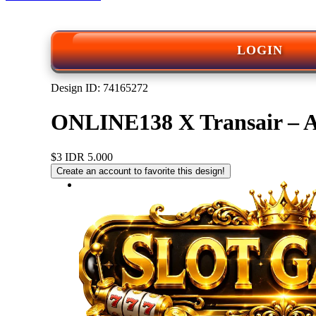
LOGIN
Design ID: 74165272
ONLINE138 X Transair – Af
$3
IDR 5.000
Create an account to favorite this design!