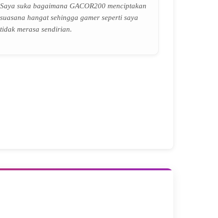
Saya suka bagaimana GACOR200 menciptakan
suasana hangat sehingga gamer seperti saya
tidak merasa sendirian.