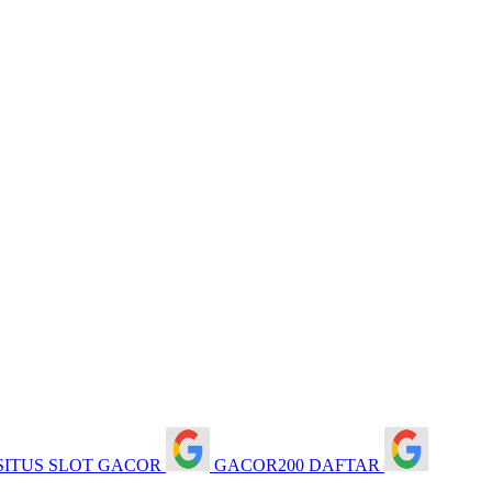
SITUS SLOT GACOR
GACOR200 DAFTAR