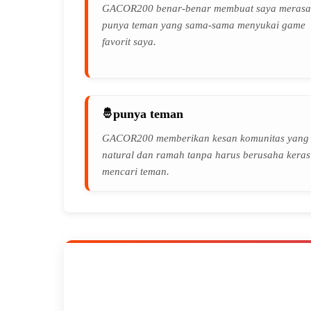
GACOR200 benar-benar membuat saya merasa
punya teman yang sama-sama menyukai game
favorit saya.
punya teman
GACOR200 memberikan kesan komunitas yang
natural dan ramah tanpa harus berusaha keras
mencari teman.