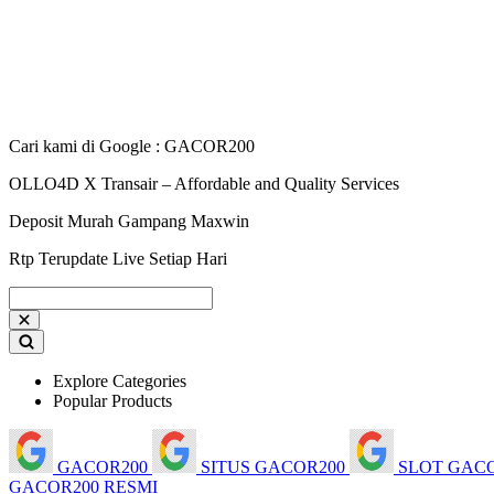
Cari kami di Google : GACOR200
OLLO4D X Transair – Affordable and Quality Services
Deposit Murah Gampang Maxwin
Rtp Terupdate Live Setiap Hari
Explore Categories
Popular Products
GACOR200
SITUS GACOR200
SLOT GAC
GACOR200 RESMI