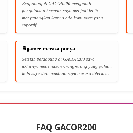
Bergabung di GACOR200 mengubah
pengalaman bermain saya menjadi lebih
menyenangkan karena ada komunitas yang
suportif.
gamer merasa punya
Setelah bergabung di GACOR200 saya
akhirnya menemukan orang-orang yang paham
hobi saya dan membuat saya merasa diterima.
FAQ GACOR200