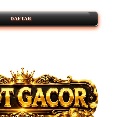
DAFTAR