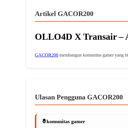
Artikel GACOR200
OLLO4D X Transair – A
GACOR200
membangun komunitas gamer yang biki
Ulasan Pengguna GACOR200
komunitas gamer