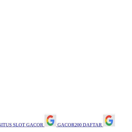
SITUS SLOT GACOR
GACOR200 DAFTAR