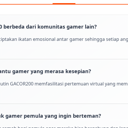
berbeda dari komunitas gamer lain?
ptakan ikatan emosional antar gamer sehingga setiap a
tu gamer yang merasa kesepian?
ent rutin GACOR200 memfasilitasi pertemuan virtual yang 
k gamer pemula yang ingin berteman?