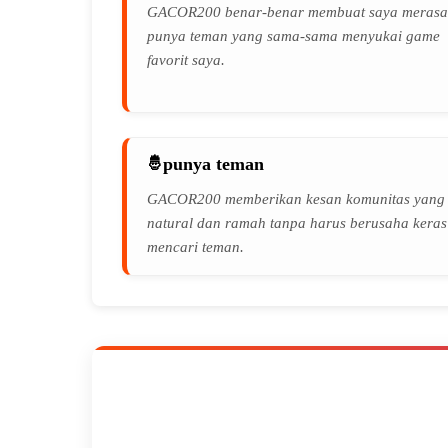
GACOR200 benar-benar membuat saya merasa
punya teman yang sama-sama menyukai game
favorit saya.
punya teman
GACOR200 memberikan kesan komunitas yang
natural dan ramah tanpa harus berusaha keras
mencari teman.