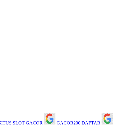
SITUS SLOT GACOR
GACOR200 DAFTAR