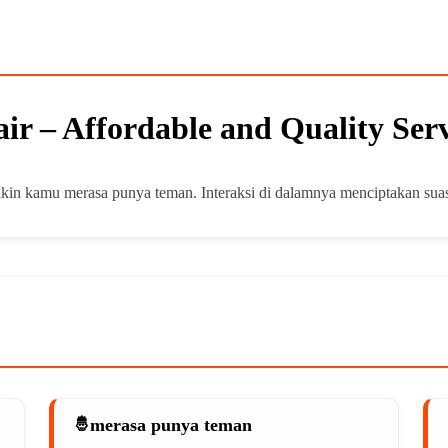
 – Affordable and Quality Serv
n kamu merasa punya teman. Interaksi di dalamnya menciptakan suasa
merasa punya teman