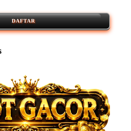
DAFTAR
s