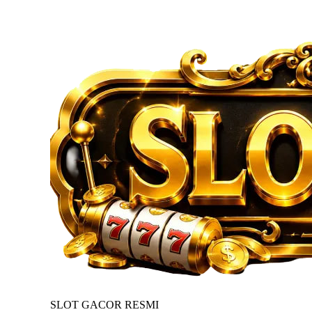
SLOT GACOR RESMI