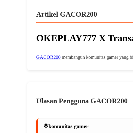
Artikel GACOR200
OKEPLAY777 X Transair
GACOR200
membangun komunitas gamer yang biki
Ulasan Pengguna GACOR200
komunitas gamer