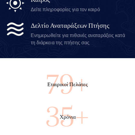
Καιρός
Δείτε πληροφορίες για τον καιρό
Δελτίο Αναταράξεων Πτήσης
Ενημερωθείτε για πιθανές αναταράξεις κατά
τη διάρκεια της πτήσης σας
86+
Εταιρικοί Πελάτες
38+
Χρόνια