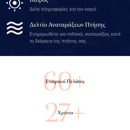
Καιρός
Δείτε πληροφορίες για τον καιρό
Δελτίο Αναταράξεων Πτήσης
Ενημερωθείτε για πιθανές αναταράξεις κατά
τη διάρκεια της πτήσης σας
100+
Εταιρικοί Πελάτες
45+
Χρόνια