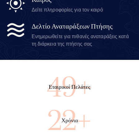
Καιρός
Δείτε πληροφορίες για τον καιρό
Δελτίο Αναταράξεων Πτήσης
Ενημερωθείτε για πιθανές αναταράξεις κατά
τη διάρκεια της πτήσης σας
89+
Εταιρικοί Πελάτες
40+
Χρόνια