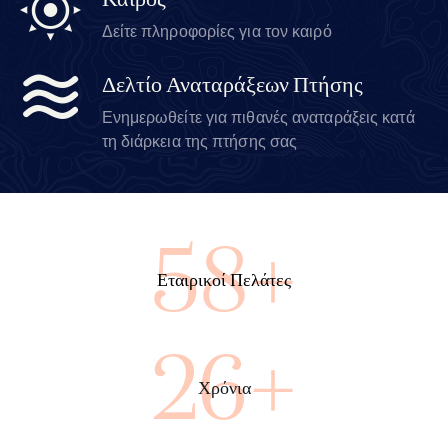
Καιρός
Δείτε πληροφορίες για τον καιρό
Δελτίο Αναταράξεων Πτήσης
Ενημερωθείτε για πιθανές αναταράξεις κατά
τη διάρκεια της πτήσης σας
96+
Εταιρικοί Πελάτες
43+
Χρόνια