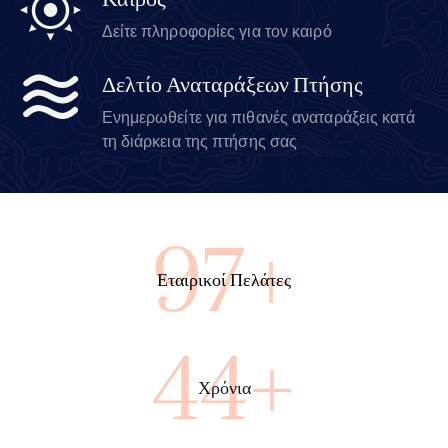
Καιρός
Δείτε πληροφορίες για τον καιρό
Δελτίο Αναταράξεων Πτήσης
Ενημερωθείτε για πιθανές αναταράξεις κατά
τη διάρκεια της πτήσης σας
100+
Εταιρικοί Πελάτες
45+
Χρόνια