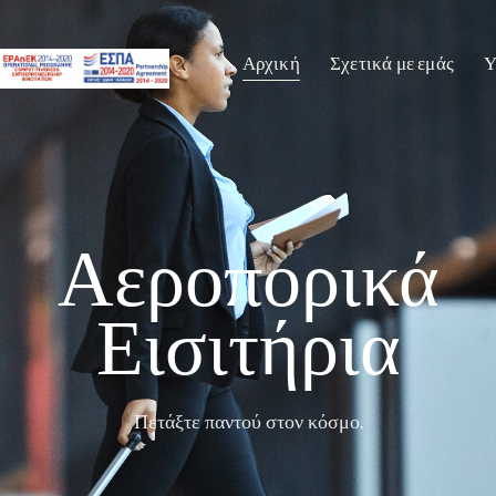
Αρχική
Σχετικά με εμάς
Υ
Αεροπορικά
Εισιτήρια
Πετάξτε παντού στον κόσμο.