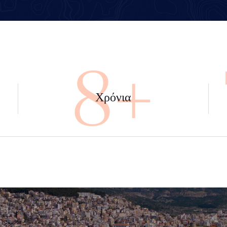
+
45+
Χρόνια