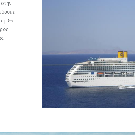
 στην
τεύουμε
ση. Θα
προς
ς.