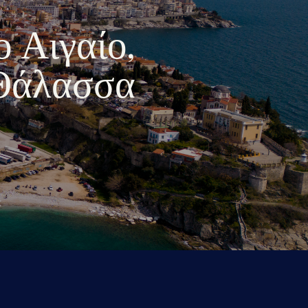
ο Αιγαίο,
 Θάλασσα