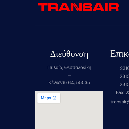
Επικ
Διεύθυνση
Πυλαία, Θεσσαλονίκη
231
—
231
Κέννεντυ 64, 55535
231
Fax: 
transair