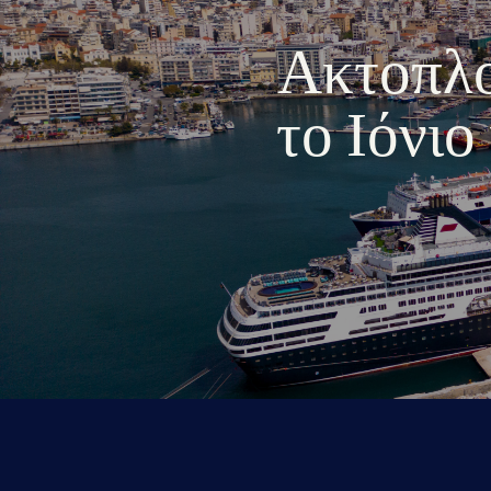
Ακτοπλοι
το Ιόνι