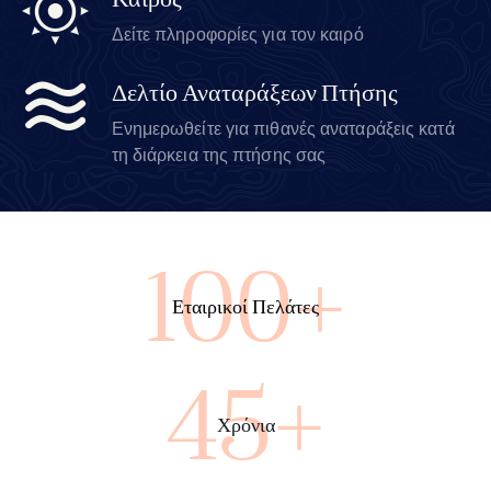
Καιρός
Δείτε πληροφορίες για τον καιρό
Δελτίο Αναταράξεων Πτήσης
Ενημερωθείτε για πιθανές αναταράξεις κατά
τη διάρκεια της πτήσης σας
100+
Εταιρικοί Πελάτες
45+
Χρόνια