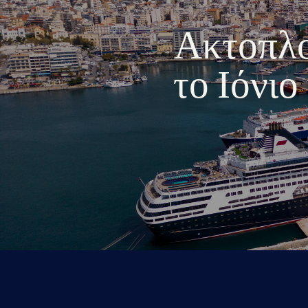
Ακτοπλοι
το Ιόνι