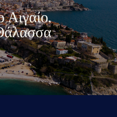
ο Αιγαίο,
 Θάλασσα