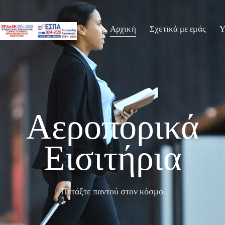
Αρχική
Σχετικά με εμάς
Υ
Αεροπορικά
Εισιτήρια
Πετάξτε παντού στον κόσμο.