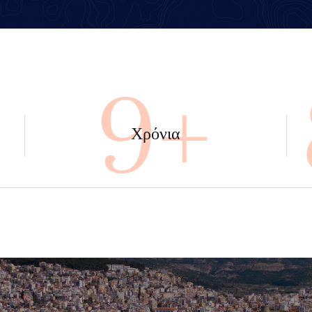
+
45+
Χρόνια