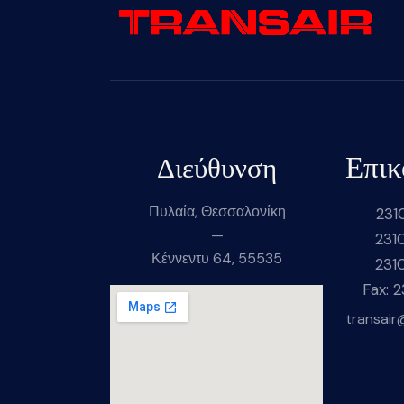
Επικ
Διεύθυνση
Πυλαία, Θεσσαλονίκη
231
—
231
Κέννεντυ 64, 55535
231
Fax: 
transair