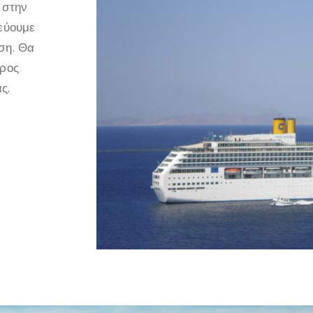
 στην
τεύουμε
ση. Θα
προς
ς.