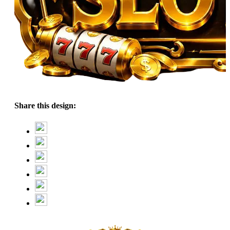
Share this design: