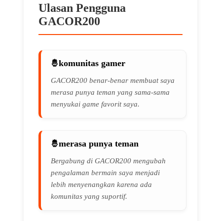
Ulasan Pengguna
GACOR200
komunitas gamer
GACOR200 benar-benar membuat saya
merasa punya teman yang sama-sama
menyukai game favorit saya.
merasa punya teman
Bergabung di GACOR200 mengubah
pengalaman bermain saya menjadi
lebih menyenangkan karena ada
komunitas yang suportif.