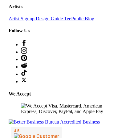
Artists
Artist Signup
Design Guide
TeePublic Blog
Follow Us
We Accept