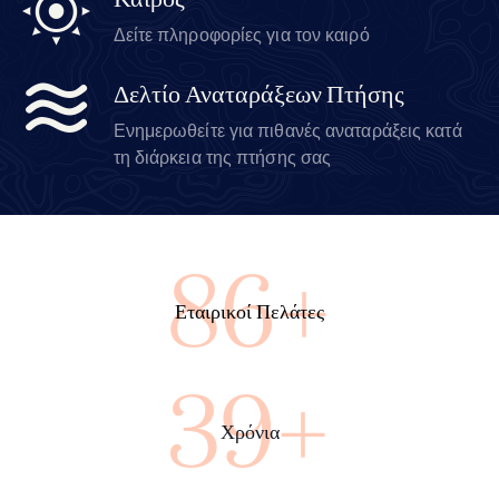
Καιρός
Δείτε πληροφορίες για τον καιρό
Δελτίο Αναταράξεων Πτήσης
Ενημερωθείτε για πιθανές αναταράξεις κατά
τη διάρκεια της πτήσης σας
91+
Εταιρικοί Πελάτες
41+
Χρόνια