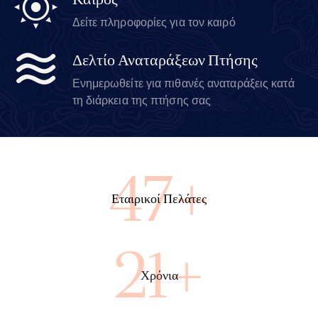
Καιρός
Δείτε πληροφορίες για τον καιρό
Δελτίο Αναταράξεων Πτήσης
Ενημερωθείτε για πιθανές αναταράξεις κατά
τη διάρκεια της πτήσης σας
88+
Εταιρικοί Πελάτες
40+
Χρόνια