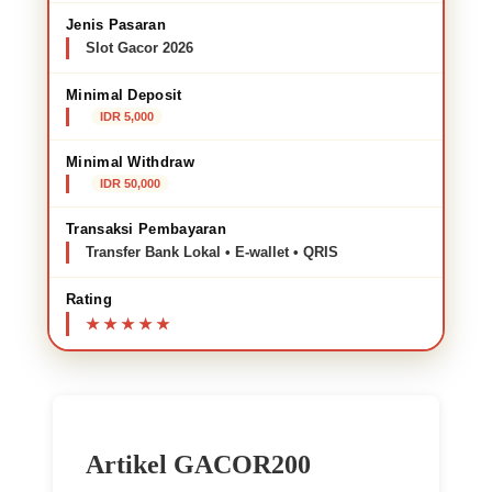
Jenis Pasaran
Slot Gacor 2026
Minimal Deposit
IDR 5,000
Minimal Withdraw
IDR 50,000
Transaksi Pembayaran
Transfer Bank Lokal • E-wallet • QRIS
Rating
Artikel GACOR200