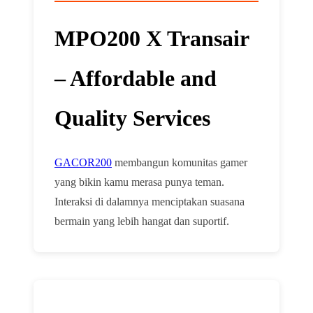
MPO200 X Transair
– Affordable and
Quality Services
GACOR200
membangun komunitas gamer
yang bikin kamu merasa punya teman.
Interaksi di dalamnya menciptakan suasana
bermain yang lebih hangat dan suportif.