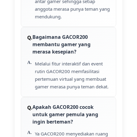
antar gamer sehingga setiap
anggota merasa punya teman yang
mendukung.
Bagaimana GACOR200
membantu gamer yang
merasa kesepian?
Melalui fitur interaktif dan event
rutin GACOR200 memfasilitasi
pertemuan virtual yang membuat
gamer merasa punya teman dekat.
Apakah GACOR200 cocok
untuk gamer pemula yang
ingin berteman?
Ya GACOR200 menyediakan ruang