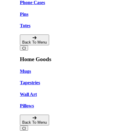
Phone Cases
Pins
Totes
Back To Menu
Home Goods
Mugs
Tapestries
Wall Art
Pillows
Back To Menu