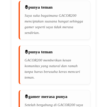
punya teman
Saya suka bagaimana GACOR200
menciptakan suasana hangat sehingga
gamer seperti saya tidak merasa
sendirian.
punya teman
GACOR200 memberikan kesan
komunitas yang natural dan ramah
tanpa harus berusaha keras mencari
teman.
gamer merasa punya
Setelah bergabung di GACOR200 saya