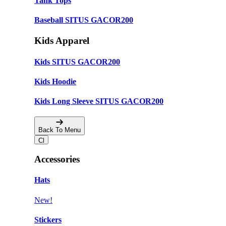
Tank Tops
Baseball SITUS GACOR200
Kids Apparel
Kids SITUS GACOR200
Kids Hoodie
Kids Long Sleeve SITUS GACOR200
Back To Menu
Accessories
Hats
New!
Stickers