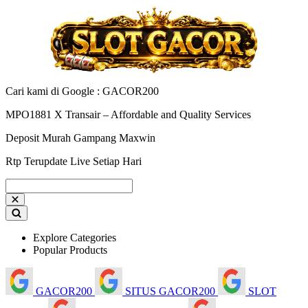
Cari kami di Google : GACOR200
MPO1881 X Transair – Affordable and Quality Services
Deposit Murah Gampang Maxwin
Rtp Terupdate Live Setiap Hari
Explore Categories
Popular Products
GACOR200
SITUS GACOR200
SLOT