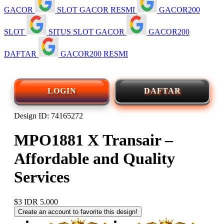
GACOR
SLOT GACOR RESMI
GACOR200
SLOT
SITUS SLOT GACOR
GACOR200
DAFTAR
GACOR200 RESMI
LOGIN
DAFTAR
Design ID: 74165272
MPO1881 X Transair –
Affordable and Quality
Services
$3
IDR 5.000
Create an account to favorite this design!