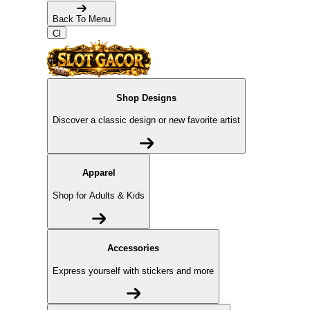
Back To Menu
Shop Designs
Discover a classic design or new favorite artist
Apparel
Shop for Adults & Kids
Accessories
Express yourself with stickers and more