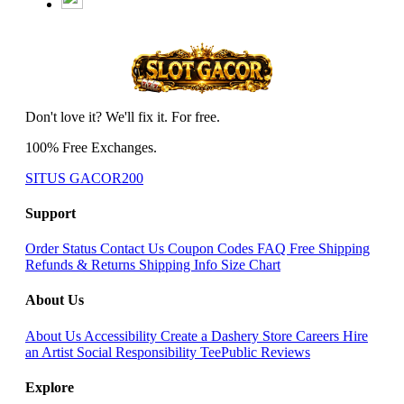
Don't love it? We'll fix it. For free.
100% Free Exchanges.
SITUS GACOR200
Support
Order Status
Contact Us
Coupon Codes
FAQ
Free Shipping
Refunds & Returns
Shipping Info
Size Chart
About Us
About Us
Accessibility
Create a Dashery Store
Careers
Hire
an Artist
Social Responsibility
TeePublic Reviews
Explore