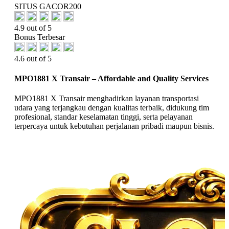
SITUS GACOR200
4.9 out of 5
Bonus Terbesar
4.6 out of 5
MPO1881 X Transair – Affordable and Quality Services
MPO1881 X Transair menghadirkan layanan transportasi
udara yang terjangkau dengan kualitas terbaik, didukung tim
profesional, standar keselamatan tinggi, serta pelayanan
terpercaya untuk kebutuhan perjalanan pribadi maupun bisnis.