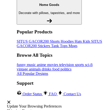
Home Goods
Decorate with pillows, tapestries, and more
Popular Products
SITUS GACOR200
Shorts
Hoodies
Hats
Kids SITUS
GACOR200
Stickers
Tank Tops
Mugs
Browse All Topics
funny
music
anime
movies
television
sports
sci-fi
vintage
animals
drinks
food
politics
All Popular Designs
Support
Order Status
FAQ
Contact Us
Update Your Browsing Preferences