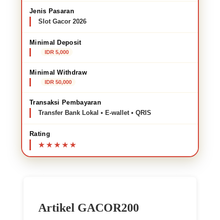
Jenis Pasaran
Slot Gacor 2026
Minimal Deposit
IDR 5,000
Minimal Withdraw
IDR 50,000
Transaksi Pembayaran
Transfer Bank Lokal • E-wallet • QRIS
Rating
Artikel GACOR200