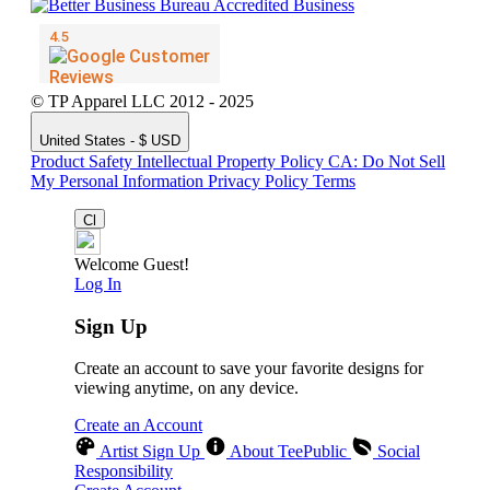
© TP Apparel LLC 2012 - 2025
United States - $ USD
Product Safety
Intellectual Property Policy
CA: Do Not Sell
My Personal Information
Privacy Policy
Terms
Welcome Guest!
Log In
Sign Up
Create an account to save your favorite designs for
viewing anytime, on any device.
Create an Account
Artist Sign Up
About TeePublic
Social
Responsibility