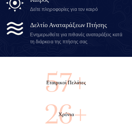
Καιρός
Δείτε πληροφορίες για τον καιρό
Δελτίο Αναταράξεων Πτήσης
Ενημερωθείτε για πιθανές αναταράξεις κατά
τη διάρκεια της πτήσης σας
99+
Εταιρικοί Πελάτες
45+
Χρόνια