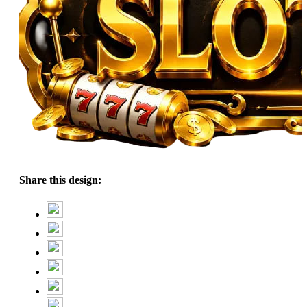
Share this design: