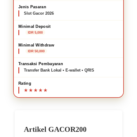
Jenis Pasaran
Slot Gacor 2026
Minimal Deposit
IDR 5,000
Minimal Withdraw
IDR 50,000
Transaksi Pembayaran
Transfer Bank Lokal • E-wallet • QRIS
Rating
Artikel GACOR200