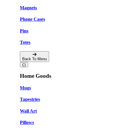
Magnets
Phone Cases
Pins
Totes
Back To Menu
Home Goods
Mugs
Tapestries
Wall Art
Pillows