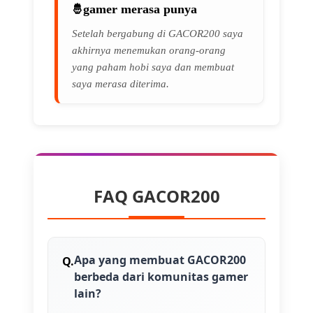
gamer merasa punya
Setelah bergabung di GACOR200 saya
akhirnya menemukan orang-orang
yang paham hobi saya dan membuat
saya merasa diterima.
FAQ GACOR200
Apa yang membuat GACOR200
berbeda dari komunitas gamer
lain?