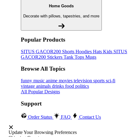
Home Goods
Decorate with pillows, tapestries, and more
Popular Products
SITUS GACOR200
Shorts
Hoodies
Hats
Kids SITUS
GACOR200
Stickers
Tank Tops
Mugs
Browse All Topics
funny
music
anime
movies
television
sports
sci-fi
vintage
animals
drinks
food
politics
All Popular Designs
Support
Order Status
FAQ
Contact Us
Update Your Browsing Preferences