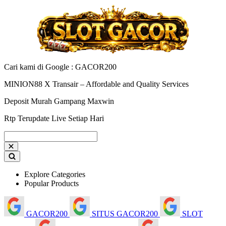
Cari kami di Google : GACOR200
MINION88 X Transair – Affordable and Quality Services
Deposit Murah Gampang Maxwin
Rtp Terupdate Live Setiap Hari
Explore Categories
Popular Products
GACOR200
SITUS GACOR200
SLOT