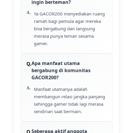
ingin berteman?
Ya GACOR200 menyediakan ruang
ramah bagi pemula agar mereka
bisa bergabung dan langsung
merasa punya teman sesama
gamer.
Apa manfaat utama
bergabung di komunitas
GACOR200?
Manfaat utamanya adalah
membangun relasi jangka panjang
sehingga gamer tidak lagi merasa
sendirian saat bermain.
Seberapa aktif anggota