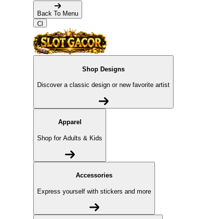
Back To Menu
Shop Designs
Discover a classic design or new favorite artist
Apparel
Shop for Adults & Kids
Accessories
Express yourself with stickers and more