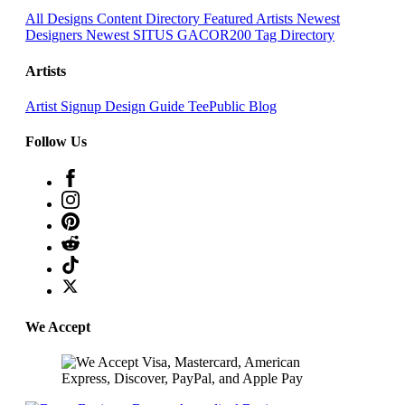
All Designs
Content Directory
Featured Artists
Newest
Designers
Newest SITUS GACOR200
Tag Directory
Artists
Artist Signup
Design Guide
TeePublic Blog
Follow Us
We Accept