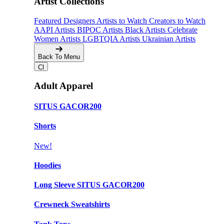
Artist Collections
Featured Designers
Artists to Watch
Creators to Watch
AAPI Artists
BIPOC Artists
Black Artists
Celebrate
Women Artists
LGBTQIA Artists
Ukrainian Artists
Back To Menu
Adult Apparel
SITUS GACOR200
Shorts
New!
Hoodies
Long Sleeve SITUS GACOR200
Crewneck Sweatshirts