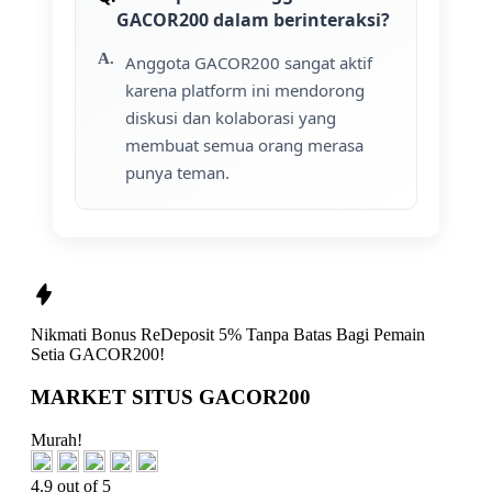
GACOR200 dalam berinteraksi?
Anggota GACOR200 sangat aktif
karena platform ini mendorong
diskusi dan kolaborasi yang
membuat semua orang merasa
punya teman.
Nikmati
Bonus ReDeposit 5% Tanpa Batas
Bagi Pemain
Setia
GACOR200!
MARKET SITUS GACOR200
Murah!
4.9 out of 5