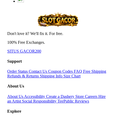
Don't love it? We'll fix it. For free.
100% Free Exchanges.
SITUS GACOR200
Support
Order Status
Contact Us
Coupon Codes
FAQ
Free Shipping
Refunds & Returns
Shipping Info
Size Chart
About Us
About Us
Accessibility
Create a Dashery Store
Careers
Hire
an Artist
Social Responsibility
TeePublic Reviews
Explore