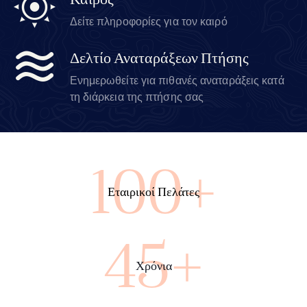
Καιρός
Δείτε πληροφορίες για τον καιρό
Δελτίο Αναταράξεων Πτήσης
Ενημερωθείτε για πιθανές αναταράξεις κατά
τη διάρκεια της πτήσης σας
100+
Εταιρικοί Πελάτες
45+
Χρόνια