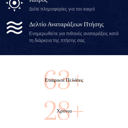
Καιρός
Δείτε πληροφορίες για τον καιρό
Δελτίο Αναταράξεων Πτήσης
Ενημερωθείτε για πιθανές αναταράξεις κατά
τη διάρκεια της πτήσης σας
68+
Εταιρικοί Πελάτες
31+
Χρόνια