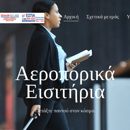
Αρχική
Σχετικά με εμάς
Υ
Αεροπορικά
Εισιτήρια
Πετάξτε παντού στον κόσμο.