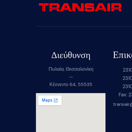
Επικ
Διεύθυνση
Πυλαία, Θεσσαλονίκη
231
—
231
Κέννεντυ 64, 55535
231
Fax: 
transair