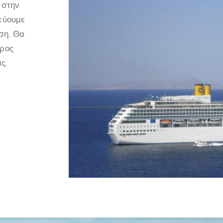
 στην
τεύουμε
ση. Θα
προς
ς.