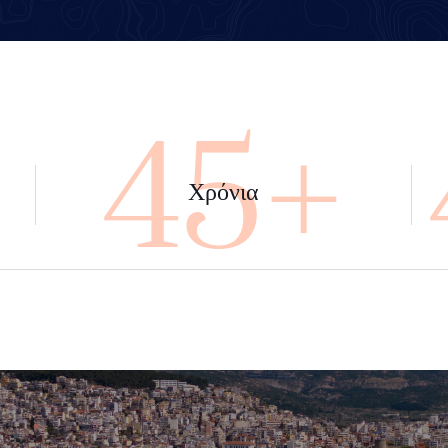
+
45+
Χρόνια