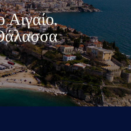
ο Αιγαίο,
 Θάλασσα