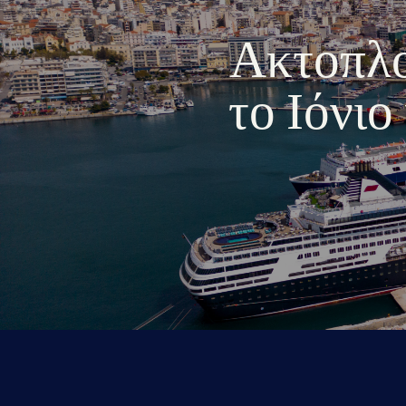
Ακτοπλοι
το Ιόνι