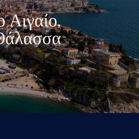
ο Αιγαίο,
 Θάλασσα