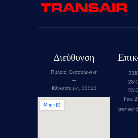
Επικ
Διεύθυνση
Πυλαία, Θεσσαλονίκη
231
—
231
Κέννεντυ 64, 55535
231
Fax: 
transair