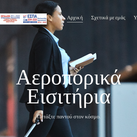
Αρχική
Σχετικά με εμάς
Υ
Αεροπορικά
Εισιτήρια
Πετάξτε παντού στον κόσμο.