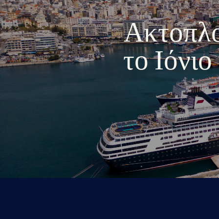
Ακτοπλοι
το Ιόνι