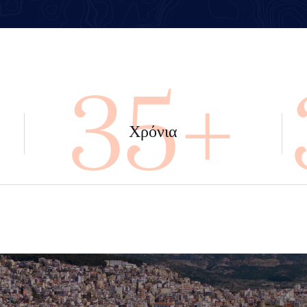
+
45+
Χρόνια