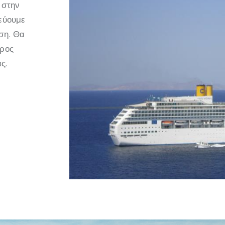
 στην
τεύουμε
ση. Θα
προς
ς.