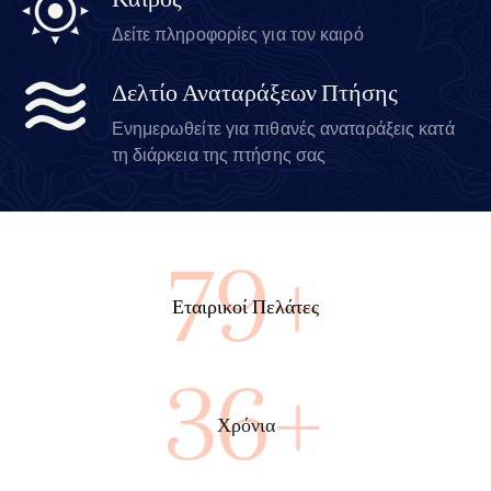
Καιρός
Δείτε πληροφορίες για τον καιρό
Δελτίο Αναταράξεων Πτήσης
Ενημερωθείτε για πιθανές αναταράξεις κατά
τη διάρκεια της πτήσης σας
100+
Εταιρικοί Πελάτες
45+
Χρόνια