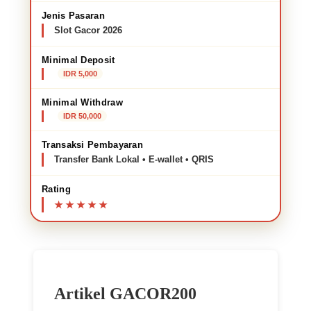
Jenis Pasaran
Slot Gacor 2026
Minimal Deposit
IDR 5,000
Minimal Withdraw
IDR 50,000
Transaksi Pembayaran
Transfer Bank Lokal • E-wallet • QRIS
Rating
Artikel GACOR200