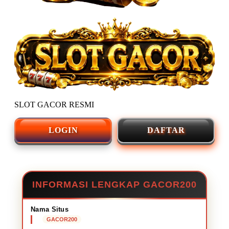
SLOT GACOR RESMI
LOGIN
DAFTAR
INFORMASI LENGKAP GACOR200
Nama Situs
GACOR200