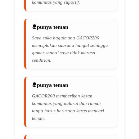
komunitas yang suportif.
punya teman
Saya suka bagaimana GACOR200
menciptakan suasana hangat sehingga
gamer seperti saya tidak merasa
sendirian.
punya teman
GACOR200 memberikan kesan
komunitas yang natural dan ramah
tanpa harus berusaha keras mencari
teman.