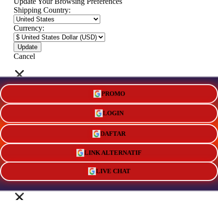
Update Your Browsing Preferences
Shipping Country:
Currency:
Cancel
PROMO
Katie:
5'10"
160
LOGIN
Select your person:
DAFTAR
Male
Female
Height
LINK ALTERNATIF
Short
Med
Tall
Weight
LIVE CHAT
Slim
Avg
Heavy
View Size Chart