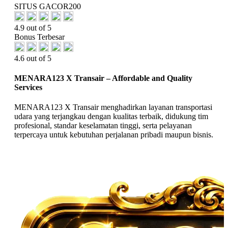
SITUS GACOR200
4.9 out of 5
Bonus Terbesar
4.6 out of 5
MENARA123 X Transair – Affordable and Quality
Services
MENARA123 X Transair menghadirkan layanan transportasi
udara yang terjangkau dengan kualitas terbaik, didukung tim
profesional, standar keselamatan tinggi, serta pelayanan
terpercaya untuk kebutuhan perjalanan pribadi maupun bisnis.