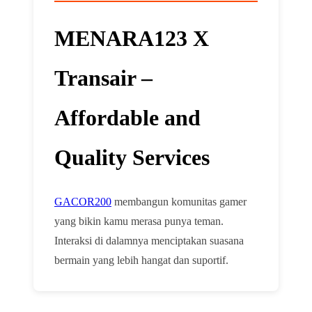
MENARA123 X
Transair –
Affordable and
Quality Services
GACOR200
membangun komunitas gamer
yang bikin kamu merasa punya teman.
Interaksi di dalamnya menciptakan suasana
bermain yang lebih hangat dan suportif.