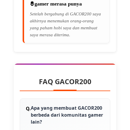
gamer merasa punya
Setelah bergabung di GACOR200 saya
akhirnya menemukan orang-orang
yang paham hobi saya dan membuat
saya merasa diterima.
FAQ GACOR200
Apa yang membuat GACOR200
berbeda dari komunitas gamer
lain?