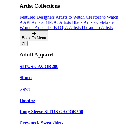
Artist Collections
Featured Designers
Artists to Watch
Creators to Watch
AAPI Artists
BIPOC Artists
Black Artists
Celebrate
Women Artists
LGBTQIA Artists
Ukrainian Artists
Back To Menu
Adult Apparel
SITUS GACOR200
Shorts
New!
Hoodies
Long Sleeve SITUS GACOR200
Crewneck Sweatshirts