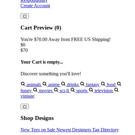
Responsibility
Create Account
Cart Preview (0)
You're
$70.00
Away from
FREE US Shipping!
$0
$70
Your Cart is empty...
Discover something you'll love!
animals
anime
drinks
fantasy
food
funny
movies
sci-fi
sports
television
vintage
Shop Designs
New Tees on Sale
Newest Designers
Tag Directory