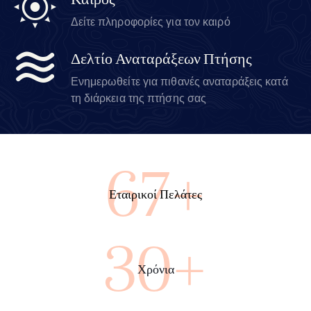
Καιρός
Δείτε πληροφορίες για τον καιρό
Δελτίο Αναταράξεων Πτήσης
Ενημερωθείτε για πιθανές αναταράξεις κατά
τη διάρκεια της πτήσης σας
100+
Εταιρικοί Πελάτες
45+
Χρόνια