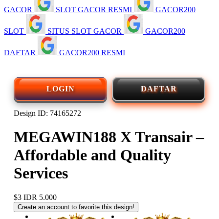
GACOR
SLOT GACOR RESMI
GACOR200
SLOT
SITUS SLOT GACOR
GACOR200
DAFTAR
GACOR200 RESMI
LOGIN
DAFTAR
Design ID: 74165272
MEGAWIN188 X Transair –
Affordable and Quality
Services
$3
IDR 5.000
Create an account to favorite this design!