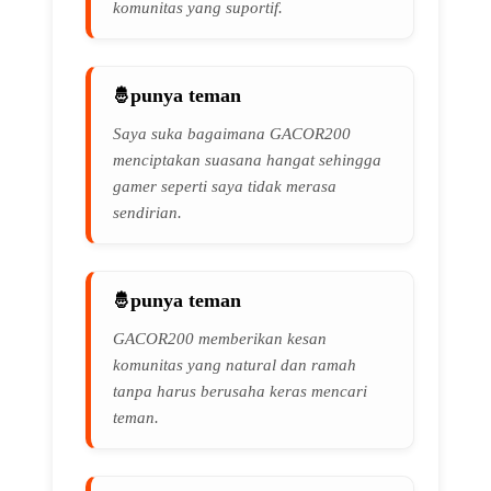
komunitas yang suportif.
punya teman
Saya suka bagaimana GACOR200
menciptakan suasana hangat sehingga
gamer seperti saya tidak merasa
sendirian.
punya teman
GACOR200 memberikan kesan
komunitas yang natural dan ramah
tanpa harus berusaha keras mencari
teman.