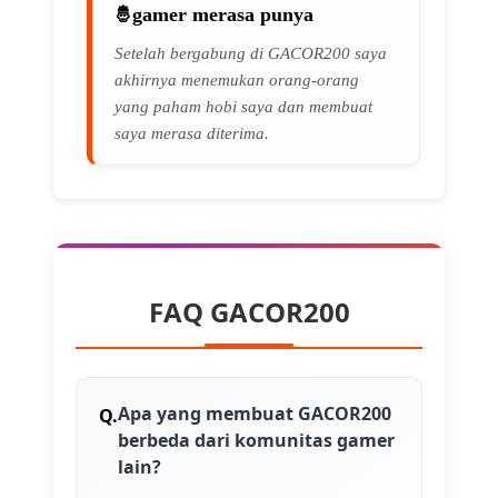
gamer merasa punya
Setelah bergabung di GACOR200 saya
akhirnya menemukan orang-orang
yang paham hobi saya dan membuat
saya merasa diterima.
FAQ GACOR200
Apa yang membuat GACOR200
berbeda dari komunitas gamer
lain?