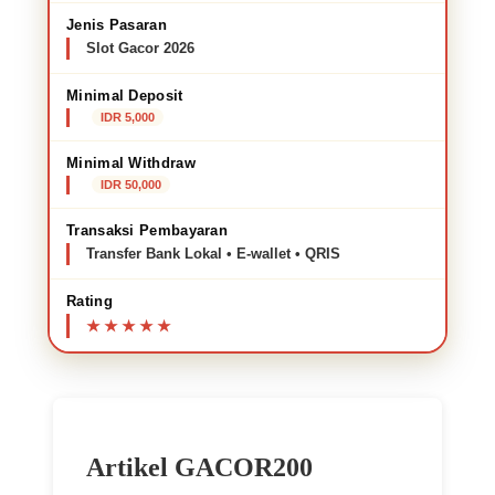
Jenis Pasaran
Slot Gacor 2026
Minimal Deposit
IDR 5,000
Minimal Withdraw
IDR 50,000
Transaksi Pembayaran
Transfer Bank Lokal • E-wallet • QRIS
Rating
Artikel GACOR200