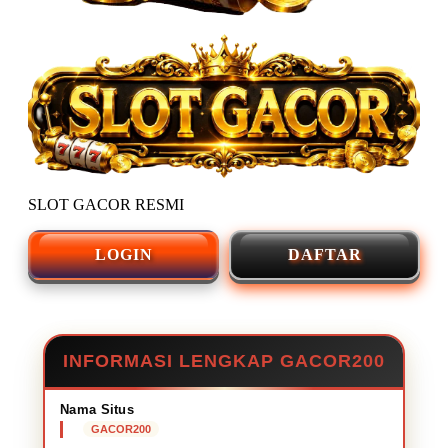
SLOT GACOR RESMI
LOGIN
DAFTAR
INFORMASI LENGKAP GACOR200
Nama Situs
GACOR200