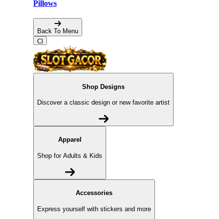
Pillows
Back To Menu
Shop Designs
Discover a classic design or new favorite artist
Apparel
Shop for Adults & Kids
Accessories
Express yourself with stickers and more