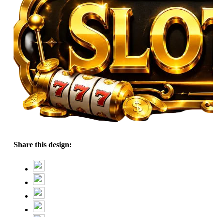
Share this design: