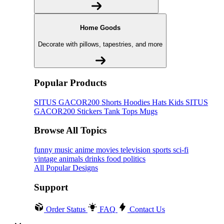
Home Goods
Decorate with pillows, tapestries, and more
Popular Products
SITUS GACOR200
Shorts
Hoodies
Hats
Kids SITUS
GACOR200
Stickers
Tank Tops
Mugs
Browse All Topics
funny
music
anime
movies
television
sports
sci-fi
vintage
animals
drinks
food
politics
All Popular Designs
Support
Order Status
FAQ
Contact Us