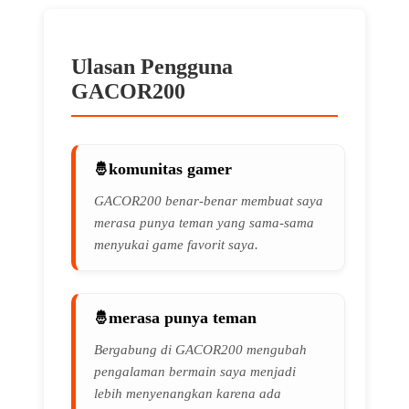
Ulasan Pengguna
GACOR200
komunitas gamer
GACOR200 benar-benar membuat saya
merasa punya teman yang sama-sama
menyukai game favorit saya.
merasa punya teman
Bergabung di GACOR200 mengubah
pengalaman bermain saya menjadi
lebih menyenangkan karena ada