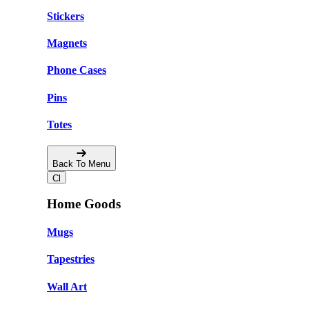
Stickers
Magnets
Phone Cases
Pins
Totes
Back To Menu
Home Goods
Mugs
Tapestries
Wall Art