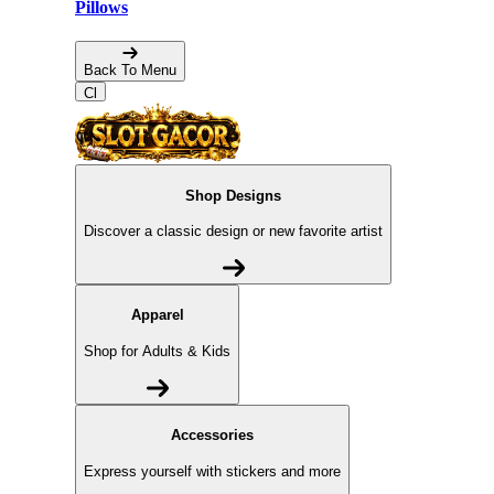
Pillows
Back To Menu
Shop Designs
Discover a classic design or new favorite artist
Apparel
Shop for Adults & Kids
Accessories
Express yourself with stickers and more