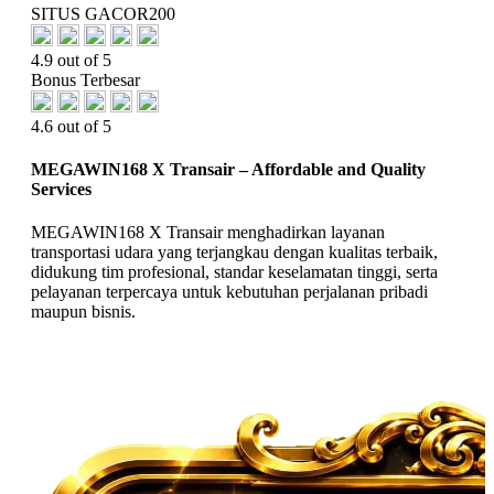
SITUS GACOR200
4.9 out of 5
Bonus Terbesar
4.6 out of 5
MEGAWIN168 X Transair – Affordable and Quality
Services
MEGAWIN168 X Transair menghadirkan layanan
transportasi udara yang terjangkau dengan kualitas terbaik,
didukung tim profesional, standar keselamatan tinggi, serta
pelayanan terpercaya untuk kebutuhan perjalanan pribadi
maupun bisnis.