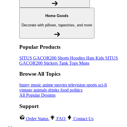
Home Goods
Decorate with pillows, tapestries, and more
Popular Products
SITUS GACOR200
Shorts
Hoodies
Hats
Kids SITUS
GACOR200
Stickers
Tank Tops
Mugs
Browse All Topics
funny
music
anime
movies
television
sports
sci-fi
vintage
animals
drinks
food
politics
All Popular Designs
Support
Order Status
FAQ
Contact Us