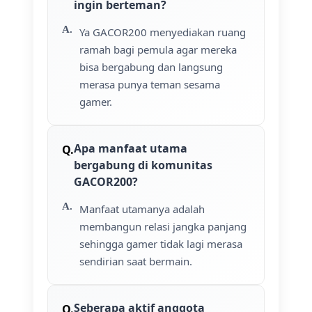
ingin berteman?
Ya GACOR200 menyediakan ruang
ramah bagi pemula agar mereka
bisa bergabung dan langsung
merasa punya teman sesama
gamer.
Apa manfaat utama
bergabung di komunitas
GACOR200?
Manfaat utamanya adalah
membangun relasi jangka panjang
sehingga gamer tidak lagi merasa
sendirian saat bermain.
Seberapa aktif anggota