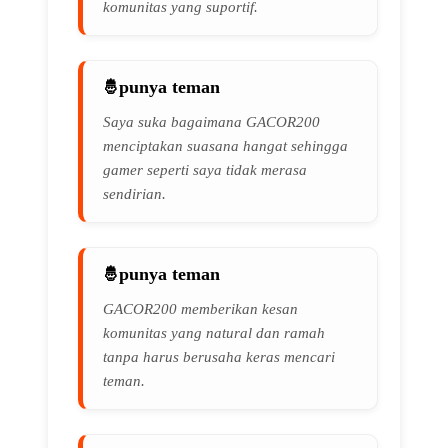
komunitas yang suportif.
punya teman
Saya suka bagaimana GACOR200
menciptakan suasana hangat sehingga
gamer seperti saya tidak merasa
sendirian.
punya teman
GACOR200 memberikan kesan
komunitas yang natural dan ramah
tanpa harus berusaha keras mencari
teman.