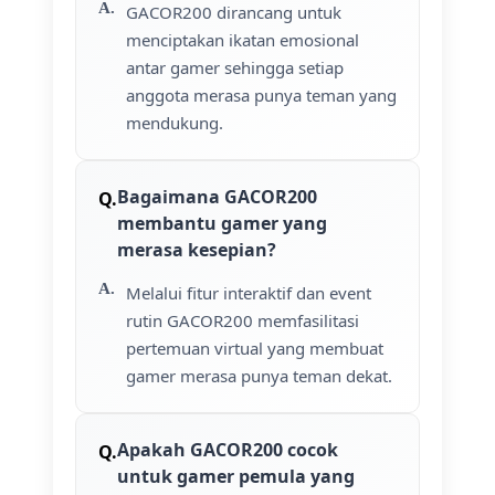
GACOR200 dirancang untuk
menciptakan ikatan emosional
antar gamer sehingga setiap
anggota merasa punya teman yang
mendukung.
Bagaimana GACOR200
membantu gamer yang
merasa kesepian?
Melalui fitur interaktif dan event
rutin GACOR200 memfasilitasi
pertemuan virtual yang membuat
gamer merasa punya teman dekat.
Apakah GACOR200 cocok
untuk gamer pemula yang