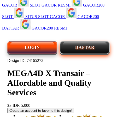
GACOR
SLOT GACOR RESMI
GACOR200
SLOT
SITUS SLOT GACOR
GACOR200
DAFTAR
GACOR200 RESMI
LOGIN
DAFTAR
Design ID: 74165272
MEGA4D X Transair –
Affordable and Quality
Services
$3
IDR 5.000
Create an account to favorite this design!