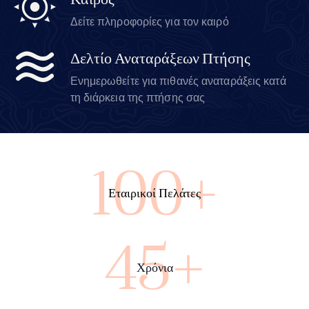
Καιρός
Δείτε πληροφορίες για τον καιρό
Δελτίο Αναταράξεων Πτήσης
Ενημερωθείτε για πιθανές αναταράξεις κατά
τη διάρκεια της πτήσης σας
100+
Εταιρικοί Πελάτες
45+
Χρόνια