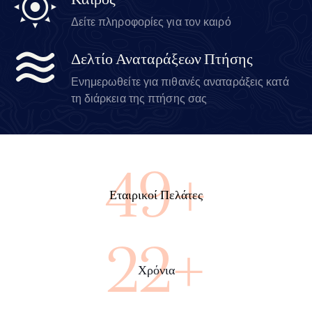
Καιρός
Δείτε πληροφορίες για τον καιρό
Δελτίο Αναταράξεων Πτήσης
Ενημερωθείτε για πιθανές αναταράξεις κατά
τη διάρκεια της πτήσης σας
87+
Εταιρικοί Πελάτες
39+
Χρόνια