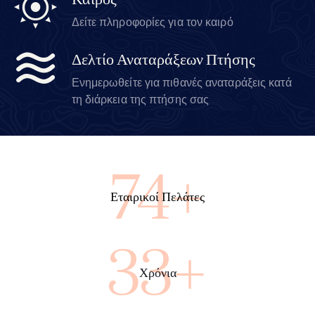
Καιρός
Δείτε πληροφορίες για τον καιρό
Δελτίο Αναταράξεων Πτήσης
Ενημερωθείτε για πιθανές αναταράξεις κατά
τη διάρκεια της πτήσης σας
100+
Εταιρικοί Πελάτες
45+
Χρόνια