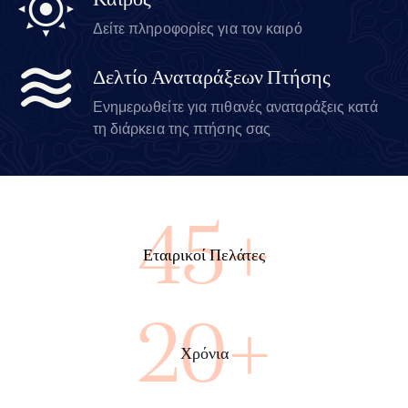
Καιρός
Δείτε πληροφορίες για τον καιρό
Δελτίο Αναταράξεων Πτήσης
Ενημερωθείτε για πιθανές αναταράξεις κατά
τη διάρκεια της πτήσης σας
85+
Εταιρικοί Πελάτες
38+
Χρόνια