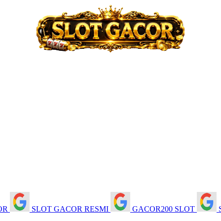
OR
SLOT GACOR RESMI
GACOR200 SLOT