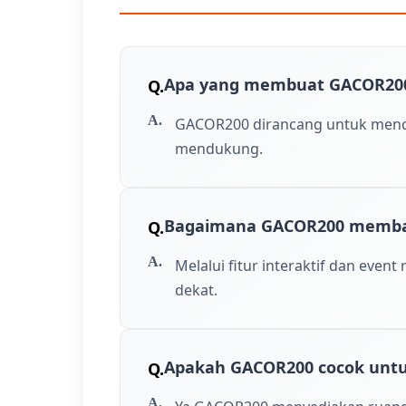
Apa yang membuat GACOR200 
GACOR200 dirancang untuk menci
mendukung.
Bagaimana GACOR200 memban
Melalui fitur interaktif dan ev
dekat.
Apakah GACOR200 cocok untu