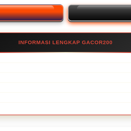
INFORMASI LENGKAP GACOR200