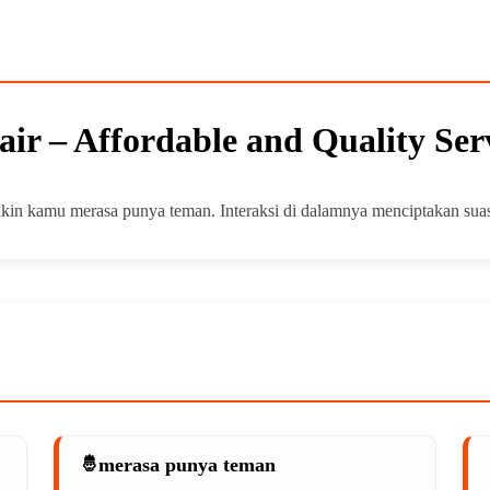
– Affordable and Quality Serv
n kamu merasa punya teman. Interaksi di dalamnya menciptakan suasa
merasa punya teman