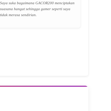
Saya suka bagaimana GACOR200 menciptakan
suasana hangat sehingga gamer seperti saya
tidak merasa sendirian.