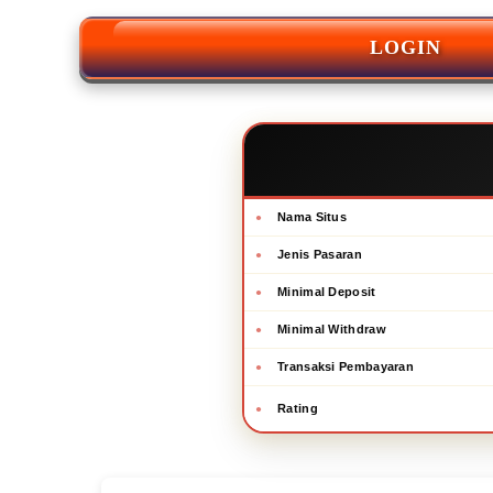
LOGIN
Nama Situs
Jenis Pasaran
Minimal Deposit
Minimal Withdraw
Transaksi Pembayaran
Rating