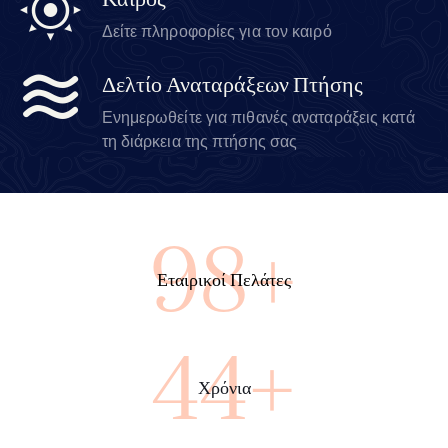
Καιρός
Δείτε πληροφορίες για τον καιρό
Δελτίο Αναταράξεων Πτήσης
Ενημερωθείτε για πιθανές αναταράξεις κατά
τη διάρκεια της πτήσης σας
100+
Εταιρικοί Πελάτες
45+
Χρόνια