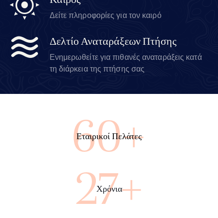
Καιρός
Δείτε πληροφορίες για τον καιρό
Δελτίο Αναταράξεων Πτήσης
Ενημερωθείτε για πιθανές αναταράξεις κατά
τη διάρκεια της πτήσης σας
100+
Εταιρικοί Πελάτες
45+
Χρόνια