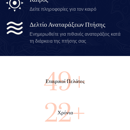
Καιρός
Δείτε πληροφορίες για τον καιρό
Δελτίο Αναταράξεων Πτήσης
Ενημερωθείτε για πιθανές αναταράξεις κατά
τη διάρκεια της πτήσης σας
90+
Εταιρικοί Πελάτες
41+
Χρόνια