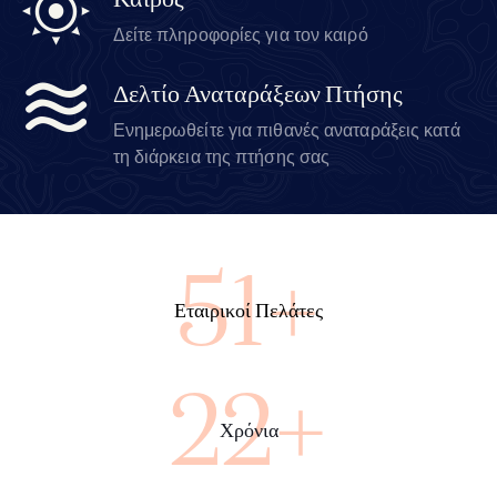
Καιρός
Δείτε πληροφορίες για τον καιρό
Δελτίο Αναταράξεων Πτήσης
Ενημερωθείτε για πιθανές αναταράξεις κατά
τη διάρκεια της πτήσης σας
89+
Εταιρικοί Πελάτες
40+
Χρόνια