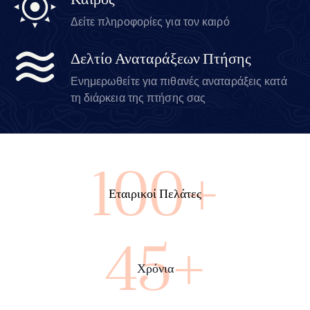
Καιρός
Δείτε πληροφορίες για τον καιρό
Δελτίο Αναταράξεων Πτήσης
Ενημερωθείτε για πιθανές αναταράξεις κατά
τη διάρκεια της πτήσης σας
100+
Εταιρικοί Πελάτες
45+
Χρόνια