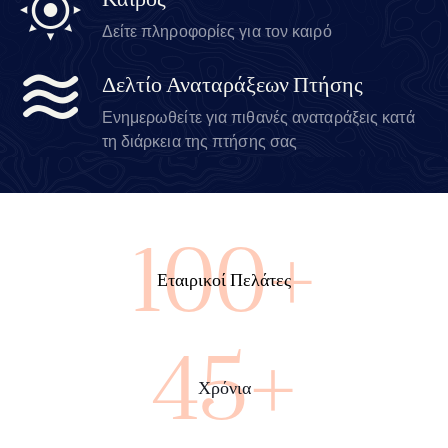
Καιρός
Δείτε πληροφορίες για τον καιρό
Δελτίο Αναταράξεων Πτήσης
Ενημερωθείτε για πιθανές αναταράξεις κατά
τη διάρκεια της πτήσης σας
100+
Εταιρικοί Πελάτες
45+
Χρόνια