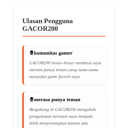
Ulasan Pengguna
GACOR200
komunitas gamer
GACOR200 benar-benar membuat saya
merasa punya teman yang sama-sama
menyukai game favorit saya.
merasa punya teman
Bergabung di GACOR200 mengubah
pengalaman bermain saya menjadi
lebih menyenangkan karena ada