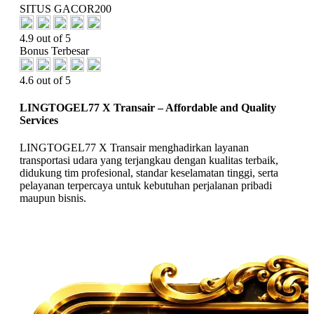
SITUS GACOR200
4.9 out of 5
Bonus Terbesar
4.6 out of 5
LINGTOGEL77 X Transair – Affordable and Quality
Services
LINGTOGEL77 X Transair menghadirkan layanan
transportasi udara yang terjangkau dengan kualitas terbaik,
didukung tim profesional, standar keselamatan tinggi, serta
pelayanan terpercaya untuk kebutuhan perjalanan pribadi
maupun bisnis.