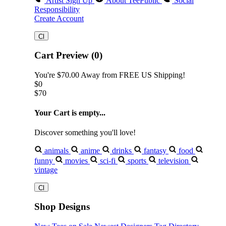
Artist Sign Up
About TeePublic
Social
Responsibility
Create Account
Cart Preview (0)
You're
$70.00
Away from
FREE US Shipping!
$0
$70
Your Cart is empty...
Discover something you'll love!
animals
anime
drinks
fantasy
food
funny
movies
sci-fi
sports
television
vintage
Shop Designs