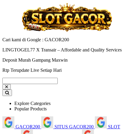
Cari kami di Google : GACOR200
LINGTOGEL77 X Transair – Affordable and Quality Services
Deposit Murah Gampang Maxwin
Rtp Terupdate Live Setiap Hari
Explore Categories
Popular Products
GACOR200
SITUS GACOR200
SLOT