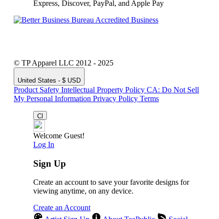
© TP Apparel LLC 2012 - 2025
United States - $ USD
Product Safety
Intellectual Property Policy
CA: Do Not Sell
My Personal Information
Privacy Policy
Terms
Welcome Guest!
Log In
Sign Up
Create an account to save your favorite designs for
viewing anytime, on any device.
Create an Account