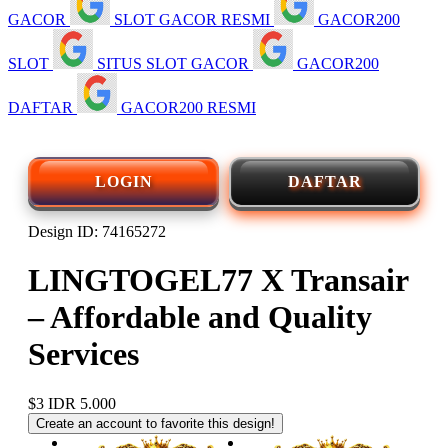
GACOR
SLOT GACOR RESMI
GACOR200
SLOT
SITUS SLOT GACOR
GACOR200
DAFTAR
GACOR200 RESMI
LOGIN
DAFTAR
Design ID: 74165272
LINGTOGEL77 X Transair
– Affordable and Quality
Services
$3
IDR 5.000
Create an account to favorite this design!