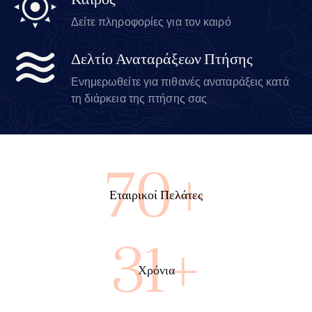
Καιρός
Δείτε πληροφορίες για τον καιρό
Δελτίο Αναταράξεων Πτήσης
Ενημερωθείτε για πιθανές αναταράξεις κατά
τη διάρκεια της πτήσης σας
100+
Εταιρικοί Πελάτες
45+
Χρόνια