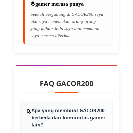
gamer merasa punya
Setelah bergabung di GACOR200 saya
akhirnya menemukan orang-orang
yang paham hobi saya dan membuat
saya merasa diterima.
FAQ GACOR200
Apa yang membuat GACOR200
berbeda dari komunitas gamer
lain?