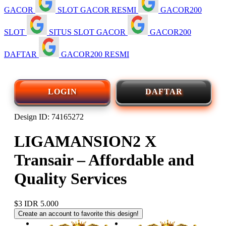
GACOR
SLOT GACOR RESMI
GACOR200
SLOT
SITUS SLOT GACOR
GACOR200
DAFTAR
GACOR200 RESMI
LOGIN
DAFTAR
Design ID: 74165272
LIGAMANSION2 X
Transair – Affordable and
Quality Services
$3
IDR 5.000
Create an account to favorite this design!