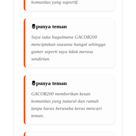
komunitas yang suportif.
punya teman
Saya suka bagaimana GACOR200
menciptakan suasana hangat sehingga
gamer seperti saya tidak merasa
sendirian.
punya teman
GACOR200 memberikan kesan
komunitas yang natural dan ramah
tanpa harus berusaha keras mencari
teman.