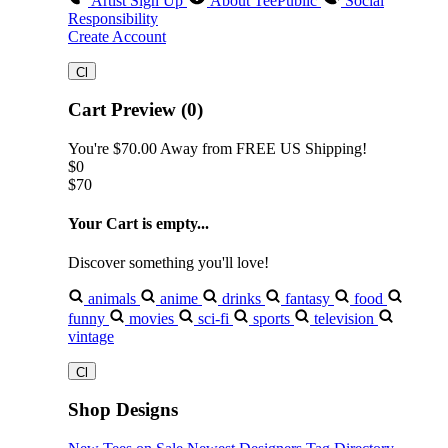
Artist Sign Up
About TeePublic
Social
Responsibility
Create Account
Cart Preview (0)
You're
$70.00
Away from
FREE US Shipping!
$0
$70
Your Cart is empty...
Discover something you'll love!
animals
anime
drinks
fantasy
food
funny
movies
sci-fi
sports
television
vintage
Shop Designs