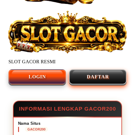
SLOT GACOR RESMI
LOGIN
DAFTAR
INFORMASI LENGKAP GACOR200
Nama Situs
GACOR200