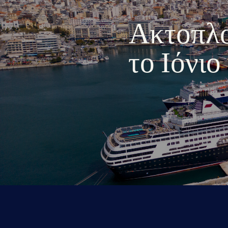
Ακτοπλοι
το Ιόνι