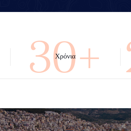
+
45+
Χρόνια