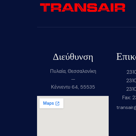
Επικ
Διεύθυνση
Πυλαία, Θεσσαλονίκη
231
—
231
Κέννεντυ 64, 55535
231
Fax: 
transair