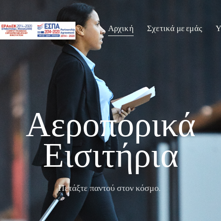
Αρχική
Σχετικά με εμάς
Υ
Αεροπορικά
Εισιτήρια
Πετάξτε παντού στον κόσμο.