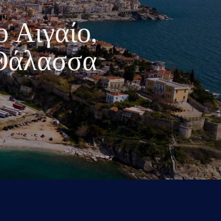
ο Αιγαίο,
 Θάλασσα