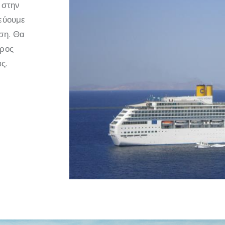
 στην
τεύουμε
ση. Θα
προς
ς.